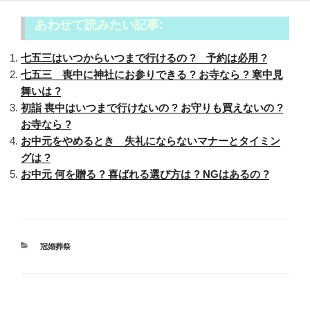
あわせて読みたい記事:
七五三はいつからいつまで行けるの ? 予約は必用 ?
七五三 喪中に神社にお参りできる ? お寺なら ? 寒中見
舞いは ?
初詣 喪中はいつまで行けないの ? お守りも買えないの ?
お寺なら ?
お中元をやめるとき 失礼にならないマナーとタイミン
グは ?
お中元 何を贈る ? 喜ばれる選び方は ? NGはあるの ?
カ
冠婚葬祭
テ
ゴ
リ
ー