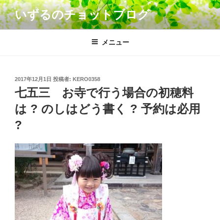
コ
いずるのチョットブログ
ン
テ
ン
メニュー
ツ
へ
ス
投
2017年12月1日
投稿者:
KERO0358
キ
稿
七五三 お寺で行う場合の初穂料
日:
ッ
は ? のしはどう書く ? 予約は必用
プ
?