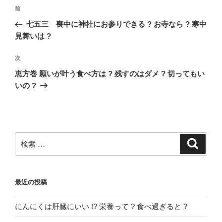
投
過
前
稿
去
七五三 喪中に神社にお参りできる ? お寺なら ? 寒中
ナ
の
見舞いは ?
ビ
投
稿
ゲ
次
次
の
ー
恵方巻 願いが叶う食べ方は ? 残すのはダメ ? 切ってもい
投
いの ?
シ
稿
ョ
ン
検
検
索
索:
最近の投稿
にんにくは肝臓にいい !? 栄養って ? 食べ過ぎると ?