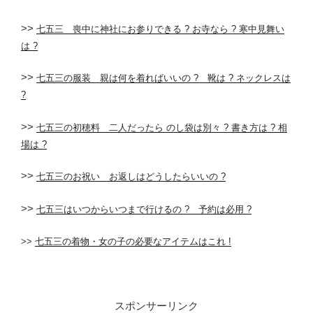
>>
七五三 喪中に神社にお参りできる ? お寺なら ? 寒中見舞い
は ?
>>
七五三の服装 親は何を着ればいいの ? 靴は ? ネックレスは
?
>>
七五三の初穂料 二人だったら のし袋は別々 ? 書き方は ? 相
場は ?
>>
七五三のお祝い お返しはどうしたらいいの ?
>>
七五三はいつからいつまで行けるの ? 予約は必用 ?
>>
七五三の着物・女の子の必要なアイテムはこれ !
スポンサーリンク