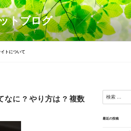
ットブログ
サイトについて
検
なに ? やり方は ? 複数
索:
最近の投稿