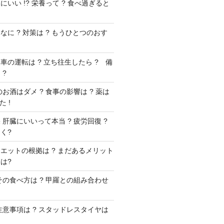
いい !? 栄養って ? 食べ過ぎると
に ? 対策は ? もうひとつのおす
車の運転は ? 立ち往生したら ? 備
 ?
お酒はダメ ? 食事の影響は ? 薬は
 !
肝臓にいいって本当 ? 疲労回復 ?
く?
エットの根拠は ? まだあるメリット
は?
その食べ方は ? 甲羅との組み合わせ
注意事項は ? スタッドレスタイヤは