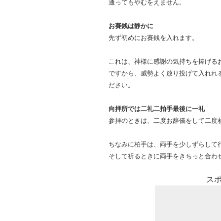
通ってもやむをえません。
お賽銭は静かに
先ず初めにお賽銭を入れます。
これは、神様に感謝の気持ちを捧げる
ですから、威勢よく放り投げて入れれ
ださい。
向拝所では二礼二拍手最後に一礼
参拝のときは、二度お辞儀をして二度
ちなみに柏手は、両手を少しずらして
そして祈るときに両手をきちっと合わ
ス