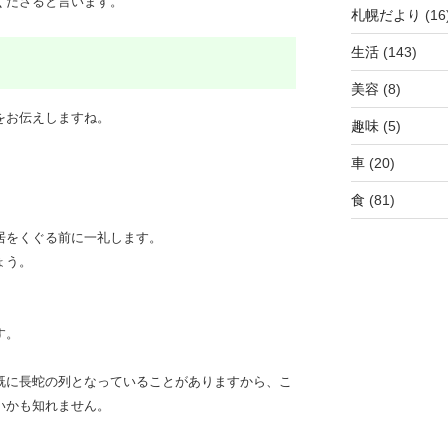
くださると言います。
札幌だより
(16
生活
(143)
美容
(8)
をお伝えしますね。
趣味
(5)
車
(20)
食
(81)
居をくぐる前に一礼します。
ょう。
る
す。
既に長蛇の列となっていることがありますから、こ
いかも知れません。