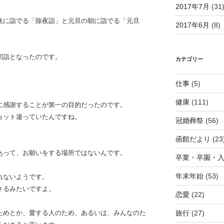
2017年7月
(31
晩に詣でる「除夜詣」と元旦の朝に詣でる「元旦
2017年6月
(8)
初詣となったのです。
カテゴリー
仕事
(5)
健康
(111)
に感謝することが第一の目的だったのです。
ョット違っていたんですね。
冠婚葬祭
(56)
函館だより
(23
あって、お願いをする場所ではないんです。
卒業・卒園・
年末年始
(53)
れないようです。
さるみたいですよ。
恋愛
(22)
ためとか、愛する人のため、あるいは、みんなのた
旅行
(27)