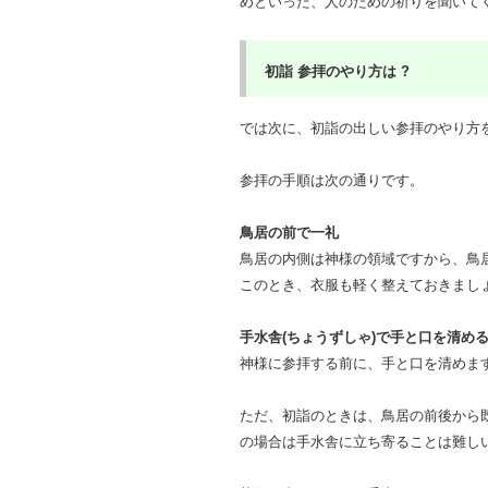
めといった、人のための祈りを聞いて
初詣
参拝のやり方は ?
では次に、初詣の出しい参拝のやり方
参拝の手順は次の通りです。
鳥居の前で一礼
鳥居の内側は神様の領域ですから、鳥
このとき、衣服も軽く整えておきまし
手水舎(
ちょうずしゃ)
で手と口を清め
神様に参拝する前に、手と口を清めま
ただ、初詣のときは、鳥居の前後から
の場合は手水舎に立ち寄ることは難し