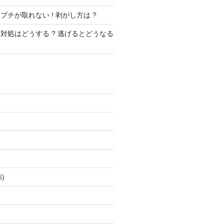
チが取れない ! 剥がし方は ?
対処はどうする ? 逃げるとどうなる
)
)
6)
)
)