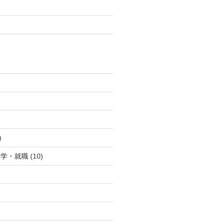
)
)
入学・就職
(10)