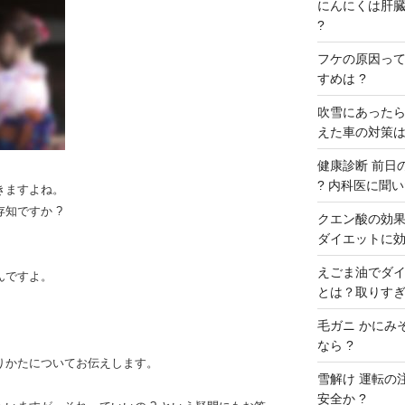
にんにくは肝臓に
?
フケの原因ってな
すめは ?
吹雪にあったら
えた車の対策は
健康診断 前日の
? 内科医に聞いた
きますよね。
知ですか ?
クエン酸の効果 
ダイエットに効
えごま油でダイ
んですよ。
とは？取りすぎ
毛ガニ かにみ
なら ?
りかたについてお伝えします。
雪解け 運転の
安全か ?