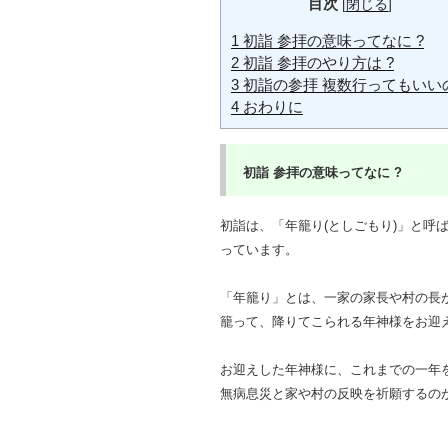
目次
[
閉じる
]
1
初詣 参拝の意味ってなに ?
2
初詣 参拝のやり方は ?
3
初詣の参拝 複数行ってもいいの
4
おわりに
初詣
参拝の意味ってなに ?
初詣は、「年籠り(としごもり)」と呼
っています。
「年籠り」とは、一家の家長や村の長
籠って、降りてこられる年神様をお迎
お迎えした年神様に、これまでの一年
無病息災と家や村の反映を祈願するの