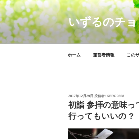
コ
ン
いずるのチョ
テ
ン
ツ
へ
ス
ホーム
運営者情報
この
キ
ッ
プ
投
2017年12月29日
投稿者:
KERO0358
稿
初詣 参拝の意味って
日:
行ってもいいの ?