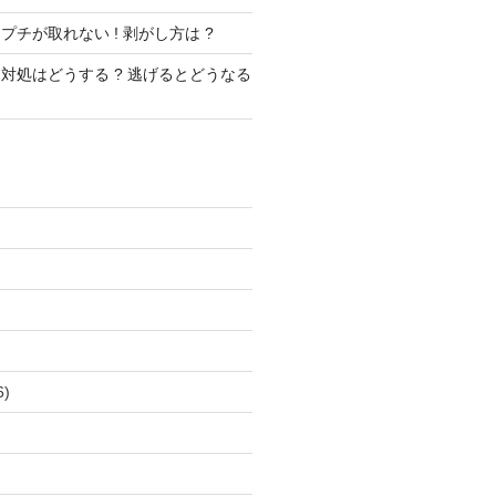
チが取れない ! 剥がし方は ?
対処はどうする ? 逃げるとどうなる
)
)
6)
)
)