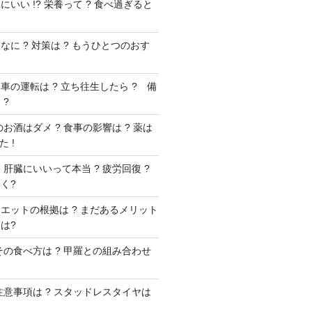
いい !? 栄養って ? 食べ過ぎると
に ? 対策は ? もうひとつのおす
車の運転は ? 立ち往生したら ? 備
 ?
お酒はダメ ? 食事の影響は ? 薬は
 !
肝臓にいいって本当 ? 疲労回復 ?
く?
エットの根拠は ? まだあるメリット
は?
その食べ方は ? 甲羅との組み合わせ
注意事項は ? スタッドレスタイヤは