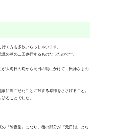
ら行く方も多数いらっしゃいます。
元旦の朝の二回参拝するものだったのです。
主が大晦日の晩から元日の朝にかけて、氏神さまの
無事に過ごせたことに対する感謝をささげること。
を祈ることでした。
夜の『除夜詣』になり、後の部分が『元日詣』とな