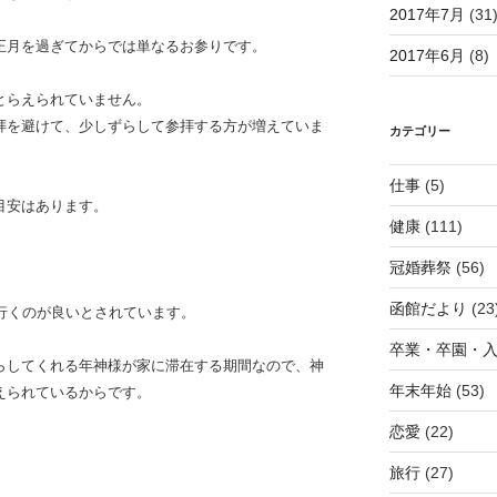
2017年7月
(31
正月を過ぎてからでは単なるお参りです。
2017年6月
(8)
とらえられていません。
拝を避けて、少しずらして参拝する方が増えていま
カテゴリー
仕事
(5)
目安はあります。
健康
(111)
冠婚葬祭
(56)
函館だより
(23
行くのが良いとされています。
卒業・卒園・
らしてくれる年神様が家に滞在する期間なので、神
年末年始
(53)
えられているからです。
恋愛
(22)
旅行
(27)