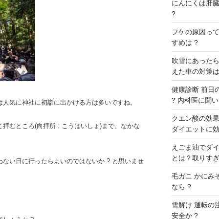
にんにくは肝臓に
?
フケの原因ってな
すめは ?
吹雪にあったら
えた車の対策は
健康診断 前日の
? 内科医に聞いた
は人気に神社に初詣に出かける方は多いですね。
クエン酸の効果 
むところ(向拝所 : こうはいしょ)まで、なかな
ダイエットに効
えごま油でダイ
とは？取りすぎ
ない日に行ったらよいのではないか ? と思いませ
毛ガニ かにみ
なら ?
雪解け 運転の
安全か ?