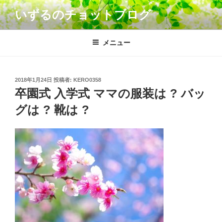
コ
いずるのチョットブログ
ン
テ
ン
メニュー
ツ
へ
ス
投
2018年1月24日
投稿者:
KERO0358
キ
稿
卒園式 入学式 ママの服装は ? バッ
日:
ッ
グは ? 靴は ?
プ