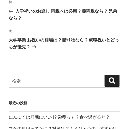
過
前
稿
去
入学祝いのお返し 両親へは必用 ? 義両親なら ? 兄弟
ナ
の
なら ?
ビ
投
稿
ゲ
次
次
の
ー
大学卒業 お祝いの相場は ? 贈り物なら ? 就職祝いとどっ
投
ちが優先 ?
シ
稿
ョ
ン
検
検
索
索:
最近の投稿
にんにくは肝臓にいい !? 栄養って ? 食べ過ぎると ?
フケの原因ってなに ? 対策は ? もうひとつのおすすめは