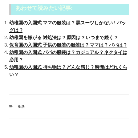
あわせて読みたい記事:
幼稚園の入園式 ママの服装は ? 黒スーツしかない ! バッ
グは ?
幼稚園を嫌がる 対処法は ? 原因は ? いつまで続く ?
保育園の入園式 子供の服装の服装は ? ママは ? パパは ?
幼稚園の入園式 パパの服装は ? カジュアル ? ネクタイは
必用 ?
幼稚園の入園式 持ち物は ? どんな感じ ? 時間はどれくら
い ?
カ
生活
テ
ゴ
リ
ー
投