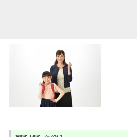
卒園式
入学式
バッグは ?