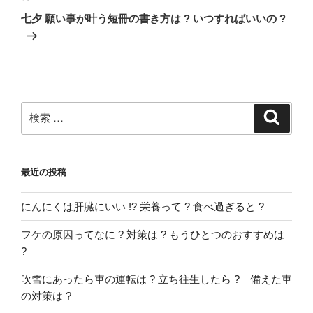
稿
ゲ
の
七夕 願い事が叶う短冊の書き方は ? いつすればいいの ?
投
ー
稿
シ
ョ
ン
検
検
索
索:
最近の投稿
にんにくは肝臓にいい !? 栄養って ? 食べ過ぎると ?
フケの原因ってなに ? 対策は ? もうひとつのおすすめは
?
吹雪にあったら車の運転は ? 立ち往生したら ? 備えた車
の対策は ?