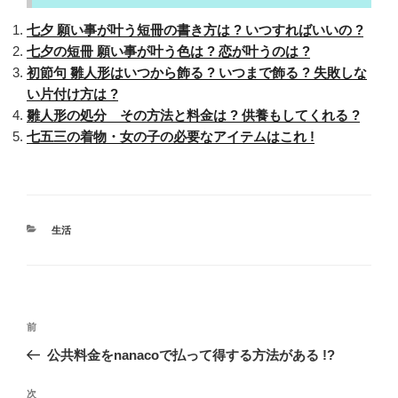
七夕 願い事が叶う短冊の書き方は ? いつすればいいの ?
七夕の短冊 願い事が叶う色は ? 恋が叶うのは ?
初節句 雛人形はいつから飾る ? いつまで飾る ? 失敗しな
い片付け方は ?
雛人形の処分 その方法と料金は ? 供養もしてくれる ?
七五三の着物・女の子の必要なアイテムはこれ !
カ
生活
テ
ゴ
リ
ー
投
過
前
稿
去
公共料金をnanacoで払って得する方法がある !?
ナ
の
ビ
投
次
次