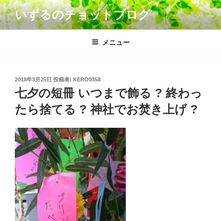
コ
いずるのチョットブログ
ン
テ
ン
メニュー
ツ
へ
ス
投
2018年3月25日
投稿者:
KERO0358
キ
稿
七夕の短冊 いつまで飾る ? 終わっ
日:
ッ
たら捨てる ? 神社でお焚き上げ ?
プ