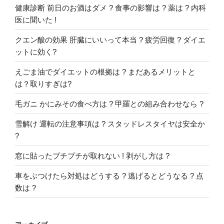
健康診断 前日のお酒はダメ ? 食事の影響は ? 薬は ? 内科
医に聞いた !
クエン酸の効果 肝臓にいいって本当 ? 疲労回復 ? ダイエ
ットに効く?
えごま油でダイエットの根拠は ? まだあるメリットと
は？取りすぎは?
毛ガニ かにみその食べ方は ? 甲羅との組み合わせなら ?
雪解け 運転の注意事項は ? スタッドレスタイヤは安全か
?
窓に貼ったプチプチが取れない ! 剥がし方は ?
車をぶつけたら対処はどうする ? 逃げるとどうなる ? 点
数は ?