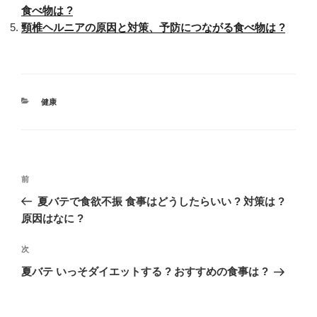
食べ物は ?
頸椎ヘルニアの原因と対策、予防につながる食べ物は ?
カ
健康
テ
ゴ
リ
ー
投
過
前
稿
去
夏バテで食欲不振 食事はどうしたらいい ? 対策は ?
ナ
の
原因はなに ?
ビ
投
稿
ゲ
次
次
の
ー
夏バテ いっそダイエットする ? おすすめの食事は ?
投
シ
稿
ョ