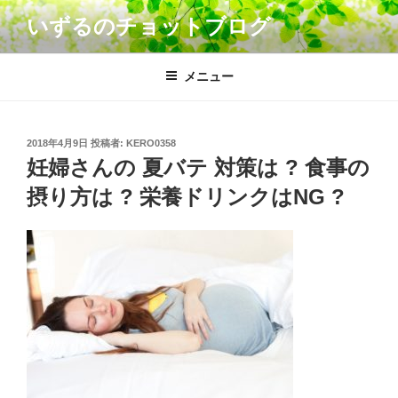
コ
いずるのチョットブログ
ン
テ
ン
メニュー
ツ
へ
ス
投
2018年4月9日
投稿者:
KERO0358
キ
稿
妊婦さんの 夏バテ 対策は ? 食事の
日:
ッ
摂り方は ? 栄養ドリンクはNG ?
プ