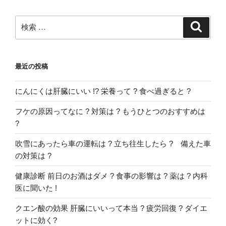
ン
検
検
索
索:
最近の投稿
にんにくは肝臓にいい !? 栄養って ? 食べ過ぎると ?
フケの原因ってなに ? 対策は ? もうひとつのおすすめは
?
吹雪にあったら車の運転は ? 立ち往生したら ? 備えた車
の対策は ?
健康診断 前日のお酒はダメ ? 食事の影響は ? 薬は ? 内科
医に聞いた !
クエン酸の効果 肝臓にいいって本当 ? 疲労回復 ? ダイエ
ットに効く?