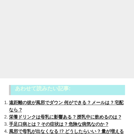
あわせて読みたい記事:
遠距離の彼が風邪でダウン 何ができる ? メールは ? 宅配
なら ?
栄養ドリンクは母乳に影響ある ? 授乳中に飲めるのは ?
手足口病とは ? その症状は ? 危険な病気なのか ?
風邪で母乳が出なくなる !? どうしたらいい ? 量が増える