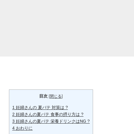
目次
[
閉じる
]
1
妊婦さんの 夏バテ 対策は ?
2
妊婦さんの夏バテ 食事の摂り方は ?
3
妊婦さんの夏バテ 栄養ドリンクはNG ?
4
おわりに