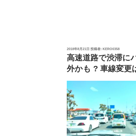
投
2018年8月21日
投稿者:
KERO0358
稿
高速道路で渋滞にハ
日:
外かも ? 車線変更は