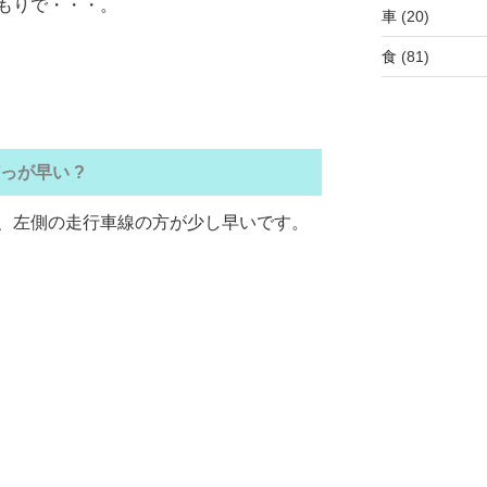
もりで・・・。
車
(20)
食
(81)
っが早い ?
、左側の走行車線の方が少し早いです。