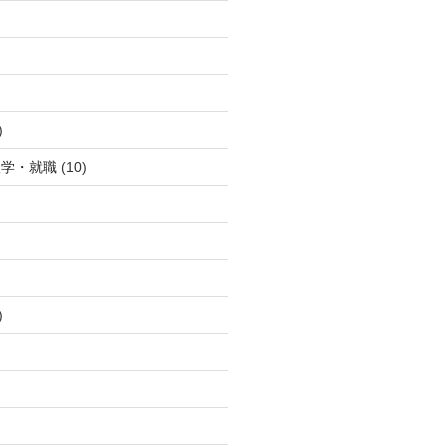
)
入学・就職
(10)
)