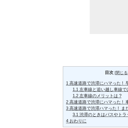
目次
[
閉じる
1
高速道路で渋滞にハマった ! 
1.1
左車線と追い越し車線では
1.2
左車線のメリットは ?
2
高速道路で渋滞にハマった ! 
3
高速道路で渋滞ハマった ! まだ
3.1
渋滞のときはバスやトラ
4
おわりに