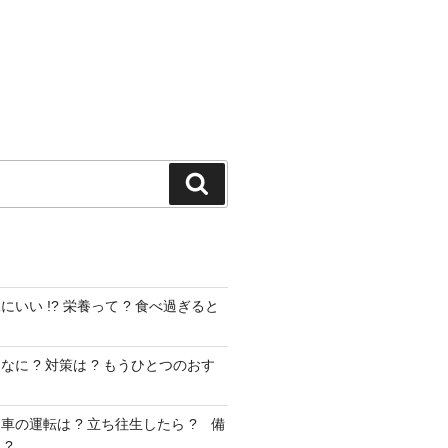
検
索
いい !? 栄養って ? 食べ過ぎると
に ? 対策は ? もうひとつのおす
車の運転は ? 立ち往生したら ? 備
 ?