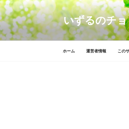
コ
ン
いずるのチョ
テ
ン
ツ
へ
ス
ホーム
運営者情報
この
キ
ッ
プ