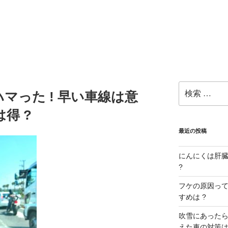
検
マった ! 早い車線は意
索:
得 ?
最近の投稿
にんにくは肝臓に
?
フケの原因ってな
すめは ?
吹雪にあったら
えた車の対策は