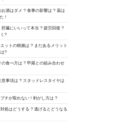
お酒はダメ ? 食事の影響は ? 薬は
 !
肝臓にいいって本当 ? 疲労回復 ?
く?
エットの根拠は ? まだあるメリット
は?
その食べ方は ? 甲羅との組み合わせ
注意事項は ? スタッドレスタイヤは
チが取れない ! 剥がし方は ?
対処はどうする ? 逃げるとどうなる