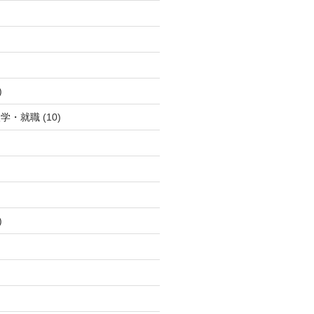
)
入学・就職
(10)
)