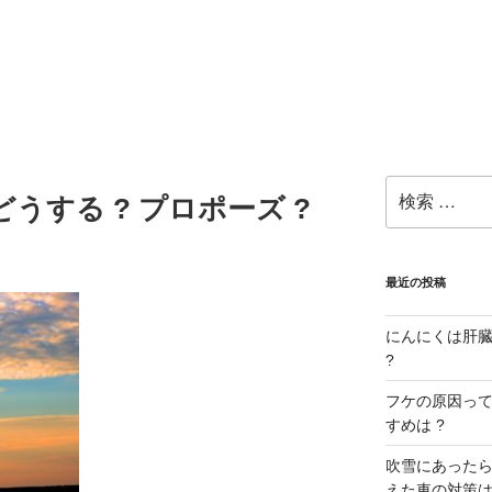
検
うする ? プロポーズ ?
索:
最近の投稿
にんにくは肝臓に
?
フケの原因ってな
すめは ?
吹雪にあったら
えた車の対策は