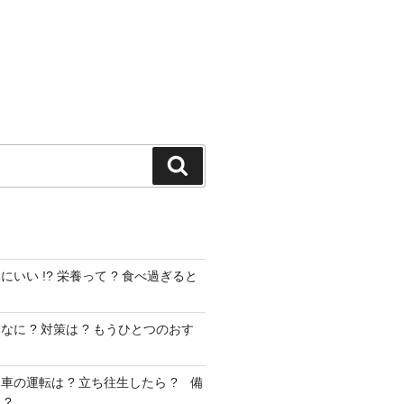
検
索
いい !? 栄養って ? 食べ過ぎると
に ? 対策は ? もうひとつのおす
車の運転は ? 立ち往生したら ? 備
 ?