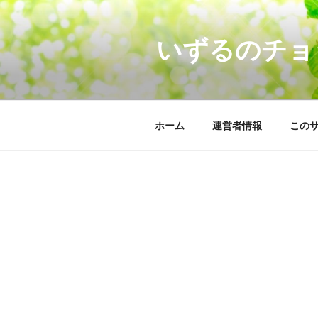
コ
ン
いずるのチョ
テ
ン
ツ
へ
ス
ホーム
運営者情報
この
キ
ッ
プ