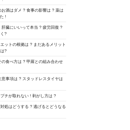
お酒はダメ ? 食事の影響は ? 薬は
 !
肝臓にいいって本当 ? 疲労回復 ?
く?
エットの根拠は ? まだあるメリット
は?
その食べ方は ? 甲羅との組み合わせ
注意事項は ? スタッドレスタイヤは
チが取れない ! 剥がし方は ?
対処はどうする ? 逃げるとどうなる