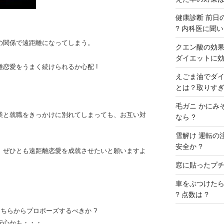
健康診断 前日の
? 内科医に聞いた
の関係で遠距離になってしまう。
クエン酸の効果 
ダイエットに効
恋愛をうまく続けられるか心配 !
えごま油でダイ
とは？取りすぎ
毛ガニ かにみ
業と就職をきっかけに別れてしまっても、お互い対
なら ?
雪解け 運転の
安全か ?
、ぜひとも遠距離恋愛を成就させたいと願いますよ
窓に貼ったプチプ
車をぶつけたら
? 点数は ?
こちらからプロポーズするべきか ?
安心かも・・・。