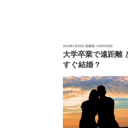
投
2018年1月26日
投稿者:
KERO0358
稿
大学卒業で遠距離 ど
日:
すぐ結婚 ?