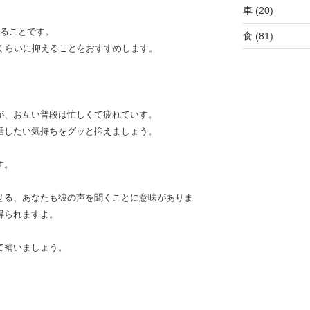
車
(20)
えることです。
食
(81)
くらいに抑えることをおすすめします。
が、お互い普段は忙しくて疲れていす。
話したい気持ちをグッと抑えましょう。
す。
せる、あなたも彼の声を聞くことに意味がありま
得られますよ。
て補いましょう。